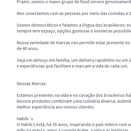
Prazer, somos o maior grupo de food service genuinamente
Nos conectamos com as pessoas por meio das comidas e da
Somos democráticos e falamos a língua dos brasileiros: esse 
sempre tem espaço, opções gostosas e inúmeras possibil
Nossa variedade de marcas nos permite estar presente no d
de 40 anos.
Seja um almoço em família, um delivery rapidinho ou um l
e experiências que facilitam e marcam a vida de cada um.
Nossas Marcas:
Estamos presentes na vida e no coração dos brasileiros há
Nossos produtos combinam uma culinária diversa, autentic
melhor experiência aos nossos clientes.
Habib´s
O Habib’s está, há 35 anos, inspirando o país inteiro com s
mão na massa, amor a comida árabe, a vida e as histórias