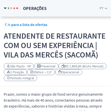
OPERAÇÕES
PT
Ir para a lista de ofertas
ATENDENTE DE RESTAURANTE
COM OU SEM EXPERIÊNCIA |
VILA DAS MERCÊS (SACOMÃ)
São Paulo - SP
Presencial
R$ 1.804,00 (Bruto Mensal)
1 Posição
Efetivo – CLT
Operacional
Período Integral
Prazer, somos o maior grupo de food service genuinamente
brasileiro. Há mais de 40 anos, conectamos pessoas através
de experiências, sabores e histórias vividas à mesa, sempre