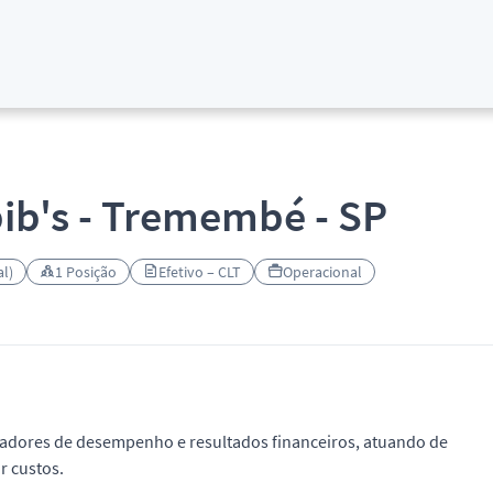
ib's - Tremembé - SP
l)
1 Posição
Efetivo – CLT
Operacional
adores de desempenho e resultados financeiros, atuando de
r custos.