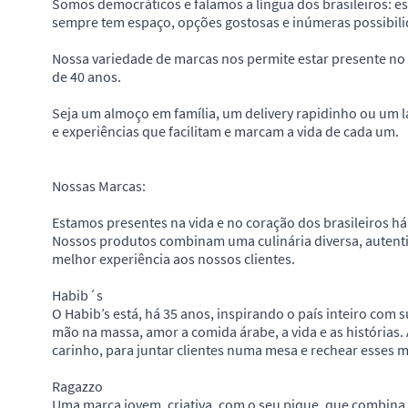
Somos democráticos e falamos a língua dos brasileiros: esse 
sempre tem espaço, opções gostosas e inúmeras possibil
Nossa variedade de marcas nos permite estar presente no d
de 40 anos.
Seja um almoço em família, um delivery rapidinho ou um l
e experiências que facilitam e marcam a vida de cada um.
Nossas Marcas:
Estamos presentes na vida e no coração dos brasileiros há
Nossos produtos combinam uma culinária diversa, autentic
melhor experiência aos nossos clientes.
Habib´s
O Habib’s está, há 35 anos, inspirando o país inteiro com s
mão na massa, amor a comida árabe, a vida e as histórias
carinho, para juntar clientes numa mesa e rechear esses
Ragazzo
Uma marca jovem, criativa, com o seu pique, que combina