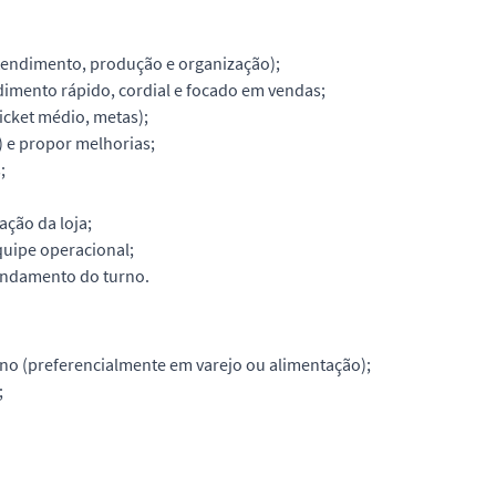
atendimento, produção e organização);
dimento rápido, cordial e focado em vendas;
cket médio, metas);
) e propor melhorias;
;
ação da loja;
quipe operacional;
andamento do turno.
rno (preferencialmente em varejo ou alimentação);
;