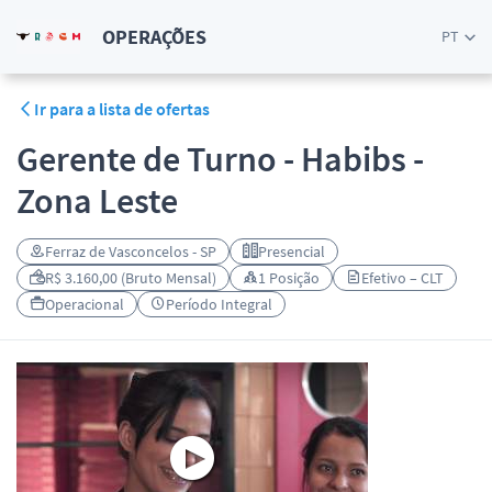
OPERAÇÕES
PT
Ir para a lista de ofertas
Gerente de Turno - Habibs -
Zona Leste
Ferraz de Vasconcelos - SP
Presencial
R$ 3.160,00 (Bruto Mensal)
1 Posição
Efetivo – CLT
Operacional
Período Integral