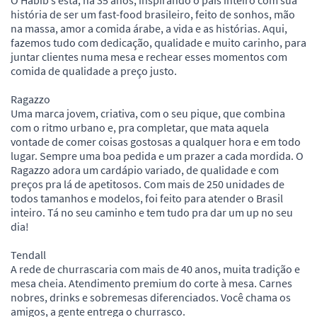
O Habib’s está, há 35 anos, inspirando o país inteiro com sua
história de ser um fast-food brasileiro, feito de sonhos, mão
na massa, amor a comida árabe, a vida e as histórias. Aqui,
fazemos tudo com dedicação, qualidade e muito carinho, para
juntar clientes numa mesa e rechear esses momentos com
comida de qualidade a preço justo.
Ragazzo
Uma marca jovem, criativa, com o seu pique, que combina
com o ritmo urbano e, pra completar, que mata aquela
vontade de comer coisas gostosas a qualquer hora e em todo
lugar. Sempre uma boa pedida e um prazer a cada mordida. O
Ragazzo adora um cardápio variado, de qualidade e com
preços pra lá de apetitosos. Com mais de 250 unidades de
todos tamanhos e modelos, foi feito para atender o Brasil
inteiro. Tá no seu caminho e tem tudo pra dar um up no seu
dia!
Tendall
A rede de churrascaria com mais de 40 anos, muita tradição e
mesa cheia. Atendimento premium do corte à mesa. Carnes
nobres, drinks e sobremesas diferenciados. Você chama os
amigos, a gente entrega o churrasco.