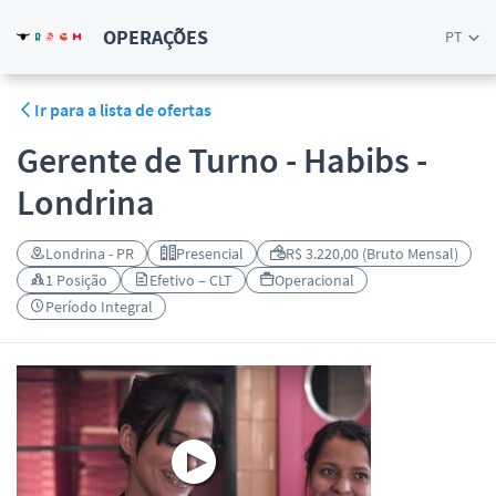
OPERAÇÕES
PT
Ir para a lista de ofertas
Gerente de Turno - Habibs -
Londrina
Londrina - PR
Presencial
R$ 3.220,00 (Bruto Mensal)
1 Posição
Efetivo – CLT
Operacional
Período Integral