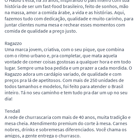
O Habib’s está, há 35 anos, inspirando o país inteiro com sua
história de ser um fast-food brasileiro, feito de sonhos, mão
na massa, amor a comida árabe, a vida e as histórias. Aqui,
fazemos tudo com dedicação, qualidade e muito carinho, para
juntar clientes numa mesa e rechear esses momentos com
comida de qualidade a preço justo.
Ragazzo
Uma marca jovem, criativa, com o seu pique, que combina
com o ritmo urbano e, pra completar, que mata aquela
vontade de comer coisas gostosas a qualquer hora e em todo
lugar. Sempre uma boa pedida e um prazer a cada mordida. O
Ragazzo adora um cardápio variado, de qualidade e com
preços pra lá de apetitosos. Com mais de 250 unidades de
todos tamanhos e modelos, foi feito para atender o Brasil
inteiro. Tá no seu caminho e tem tudo pra dar um up no seu
dia!
Tendall
A rede de churrascaria com mais de 40 anos, muita tradição e
mesa cheia. Atendimento premium do corte à mesa. Carnes
nobres, drinks e sobremesas diferenciados. Você chama os
amigos, a gente entrega o churrasco.